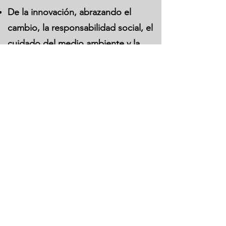
De la innovación, abrazando el
cambio, la responsabilidad social, el
cuidado del medio ambiente y la
orientación al cliente como
nuestros pilares básicos.
Valores
H
onestidad en la actuación, para los
parceros, los clientes, la empresa y la
comunidad en general;
I
ntegridad en nuestro
comportamiento;
P
ersistencia
en los objetivos
;