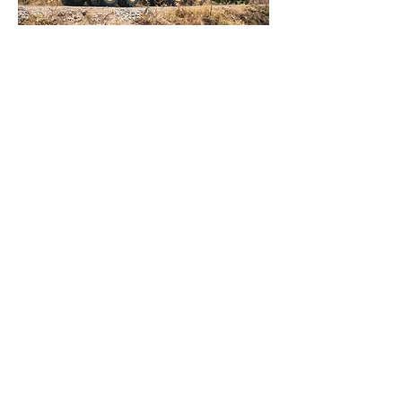
Os depósitos de combustível inteligentes
aumentam a eficiência e simplificam a
gestão do abastecimento de
combustível.
PRODUTOS: