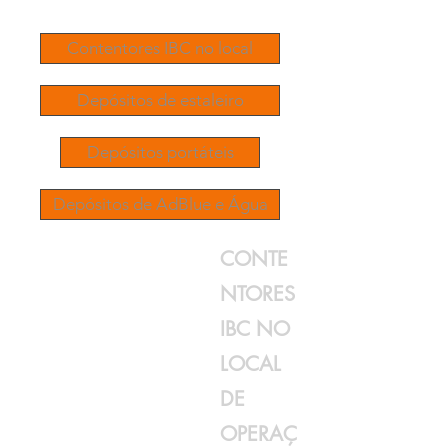
Contentores IBC no local
Depósitos de estaleiro
Depósitos portáteis
Depósitos de AdBlue e Água
CONTE
NTORES
IBC NO
LOCAL
DE
OPERAÇ